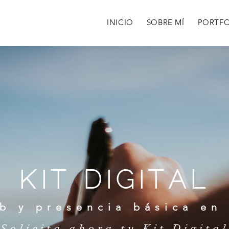
INICIO
SOBRE MÍ
PORTFO
KIT DIGITAL
b y presencia básica en
Solicita ahora tu Kit Digital