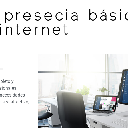
 presecia bás
internet
L
pleto y
sionales
 necesidades
 sea atractivo,